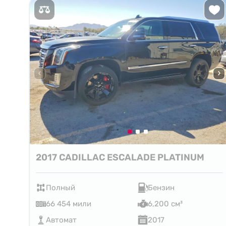
2017 CADILLAC ESCALADE PLATINUM
Полный
Бензин
66 454 мили
6,200 см³
Автомат
2017