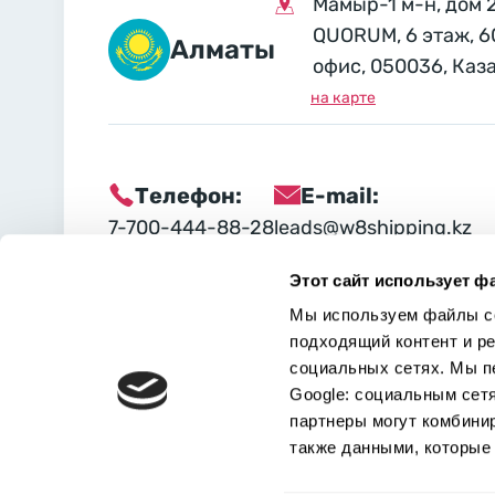
Мамыр-1 м-н, дом 
QUORUM, 6 этаж, 6
Алматы
офис, 050036, Каз
на карте
Телефон:
E-mail:
7-700-444-88-28
leads@w8shipping.kz
Этот сайт использует ф
Социальные сети:
Мы используем файлы co
подходящий контент и р
социальных сетях. Мы п
Google: социальным сет
партнеры могут комбини
также данными, которые 