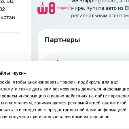
W8 Shipping знают, а г
26, БЦ
мире. Купите авто из 
02
региональным агентом 
ахстан
Партнеры
Georgia, Tbilisi
айлы «куки»
Marjanishvili 6 Tbilisi, 0102
okie, чтобы анализировать трафик, подбирать для вас
екламу, а также дать вам возможность делиться информацие
ередаем информацию о ваших действиях на сайте партнера
ям и компаниям, занимающимся рекламой и веб-аналитикой.
ровать эти сведения с предоставленной вами информацией,
USA, Los Angeles
они получили при использовании вами их сервисов.
S Main St 24700 Carson, CA