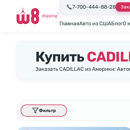
7-700-444-88-28
Зак
Главная
Авто из США
Блог
О 
Купить
CADIL
Заказать CADILLAC из Америки: Авт
Фильтр