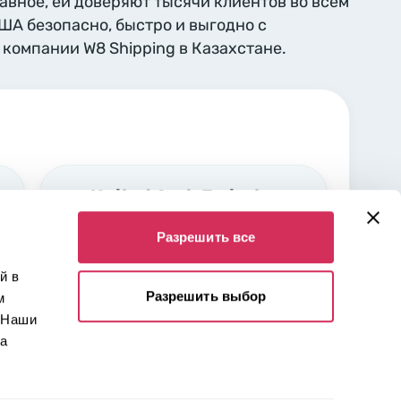
лавное, ей доверяют тысячи клиентов во всем
США безопасно, быстро и выгодно с
компании W8 Shipping в Казахстане.
United Arab Emirates,
Sharjah
Разрешить все
Industrial area Nr. 5 Sharjah,
00000
й в
Разрешить выбор
м
 Наши
 а