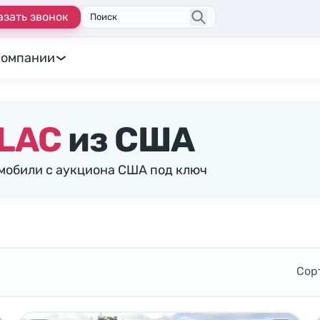
азать звонок
Поиск
компании
LAC
из США
омобили с аукциона США под ключ
Сор