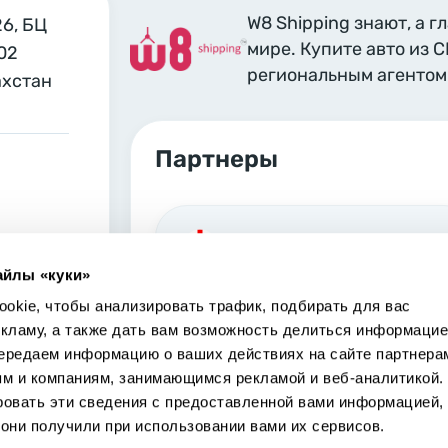
W8 Shipping знают, а г
26, БЦ
мире. Купите авто из 
02
региональным агентом 
ахстан
Партнеры
Georgia, Tbilisi
айлы «куки»
Marjanishvili 6 Tbilisi, 0102
okie, чтобы анализировать трафик, подбирать для вас
екламу, а также дать вам возможность делиться информацие
ередаем информацию о ваших действиях на сайте партнера
ям и компаниям, занимающимся рекламой и веб-аналитикой.
ровать эти сведения с предоставленной вами информацией,
USA, Los Angeles
они получили при использовании вами их сервисов.