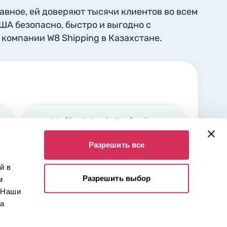
лавное, ей доверяют тысячи клиентов во всем
США безопасно, быстро и выгодно с
компании W8 Shipping в Казахстане.
United Arab Emirates,
Sharjah
Разрешить все
Industrial area Nr. 5 Sharjah,
00000
й в
Разрешить выбор
м
 Наши
 а