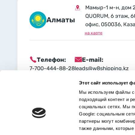
Мамыр-1 м-н, дом 
QUORUM, 6 этаж, 6
Алматы
офис, 050036, Каз
на карте
Телефон:
E-mail:
7-700-444-88-28
leads@w8shipping.kz
Этот сайт использует ф
Социальные сети:
Мы используем файлы co
подходящий контент и р
социальных сетях. Мы п
Google: социальным сет
партнеры могут комбини
также данными, которые 