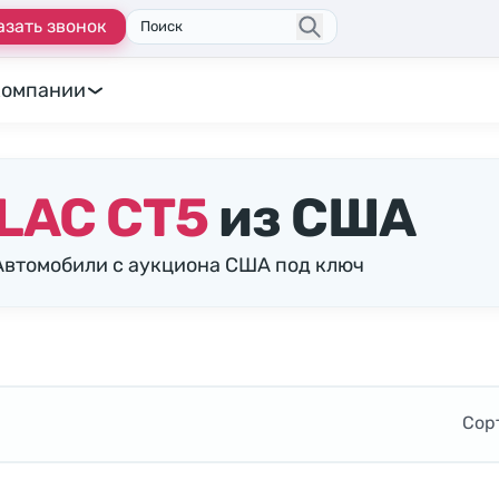
азать звонок
Поиск
компании
LAC CT5
из США
 Автомобили с аукциона США под ключ
Сор