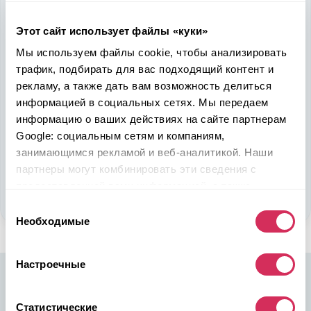
Надежность, эффективность и слаженность процессов
Этот сайт использует файлы «куки»
откроет перед вами дополнительные перспективы. Кроме
ожидаемого результата, вы получите реальные выгоды.
Мы используем файлы cookie, чтобы анализировать
Внедрение Американского стандарта на авторынке
трафик, подбирать для вас подходящий контент и
Казахстана станет эрой больших возможностей
рекламу, а также дать вам возможность делиться
казахстанцев, чтобы реализовать свой потенциал в
информацией в социальных сетях. Мы передаем
полную силу.
информацию о ваших действиях на сайте партнерам
Google: социальным сетям и компаниям,
Подобрать авто
занимающимся рекламой и веб-аналитикой. Наши
партнеры могут комбинировать эти сведения с
Стать партнером
предоставленной вами информацией, а также
данными, которые они получили при использовании
Выбор
вами их сервисов.
Необходимые
согласия
Настроечные
Статистические