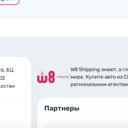
W8 Shipping знают, а г
26, БЦ
мире. Купите авто из 
02
региональным агентом 
ахстан
Партнеры