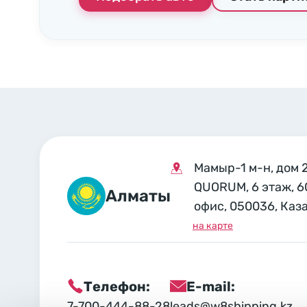
Мамыр-1 м-н, дом 
QUORUM, 6 этаж, 6
Алматы
офис, 050036, Каз
на карте
Телефон:
E-mail:
7-700-444-88-28
leads@w8shipping.kz