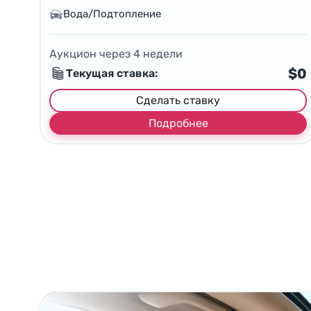
Вода/Подтопление
Аукцион через
4
недели
$0
Текущая ставка:
Сделать ставку
Подробнее