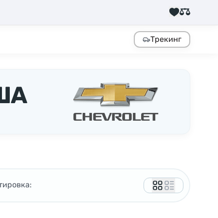
Трекинг
ША
тировка: