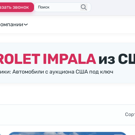
азать звонок
Поиск
компании
OLET IMPALA
из С
ики: Автомобили с аукциона США под ключ
Сор