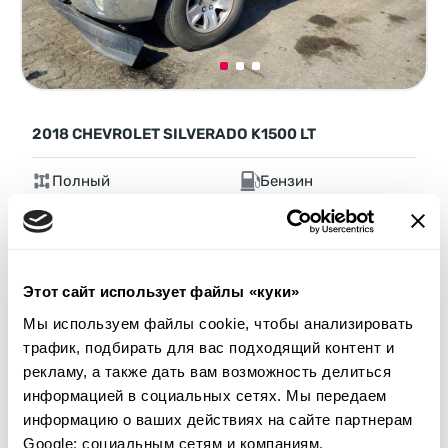
2018 CHEVROLET SILVERADO K1500 LT
Полный
Бензин
138 563 мили
5,300 см³
Автомат
2018
Передняя часть
Этот сайт использует файлы «куки»
Аукцион через
10
часов
Мы используем файлы cookie, чтобы анализировать
$0
Текущая ставка:
трафик, подбирать для вас подходящий контент и
рекламу, а также дать вам возможность делиться
Сделать ставку
информацией в социальных сетях. Мы передаем
Подробнее
информацию о ваших действиях на сайте партнерам
Google: социальным сетям и компаниям,