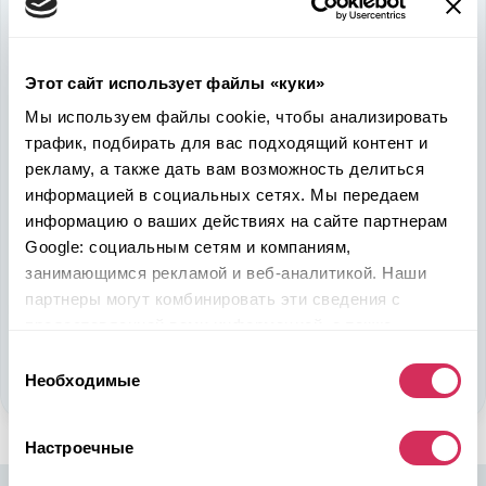
Используйте
возможность
быть в выигрыше
Этот сайт использует файлы «куки»
Надежность, эффективность и слаженность процессов
Мы используем файлы cookie, чтобы анализировать
откроет перед вами дополнительные перспективы. Кроме
трафик, подбирать для вас подходящий контент и
ожидаемого результата, вы получите реальные выгоды.
рекламу, а также дать вам возможность делиться
Внедрение Американского стандарта на авторынке
Казахстана станет эрой больших возможностей
информацией в социальных сетях. Мы передаем
казахстанцев, чтобы реализовать свой потенциал в
информацию о ваших действиях на сайте партнерам
полную силу.
Google: социальным сетям и компаниям,
занимающимся рекламой и веб-аналитикой. Наши
партнеры могут комбинировать эти сведения с
Подобрать авто
предоставленной вами информацией, а также
Стать партнером
данными, которые они получили при использовании
Выбор
вами их сервисов.
Необходимые
согласия
Настроечные