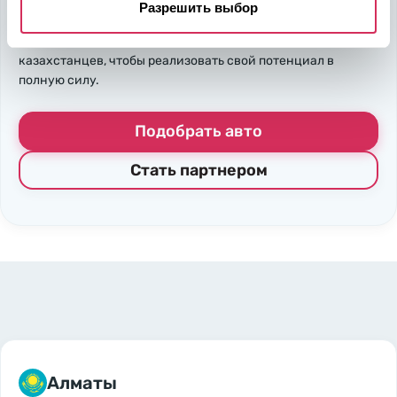
ожидаемого результата, вы получите реальные выгоды.
Разрешить выбор
Внедрение Американского стандарта на авторынке
Казахстана станет эрой больших возможностей
казахстанцев, чтобы реализовать свой потенциал в
полную силу.
Подобрать авто
Стать партнером
Алматы