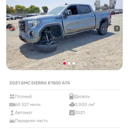
2021 GMC SIERRA K1500 AT4
Полный
Дизель
60 527 миль
3,000 см³
Автомат
2021
Передняя часть