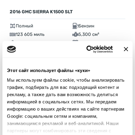
2016 GMC SIERRA K1500 SLT
Полный
Бензин
123 605 миль
5,300 см³
Автомат
2016
Задняя часть
Аукцион через
3
дня
Этот сайт использует файлы «куки»
$0
Текущая ставка:
Мы используем файлы cookie, чтобы анализировать
Сделать ставку
трафик, подбирать для вас подходящий контент и
рекламу, а также дать вам возможность делиться
Подробнее
информацией в социальных сетях. Мы передаем
информацию о ваших действиях на сайте партнерам
Google: социальным сетям и компаниям,
занимающимся рекламой и веб-аналитикой. Наши
партнеры могут комбинировать эти сведения с