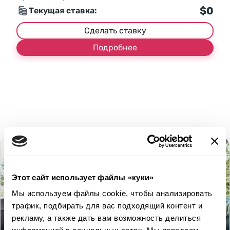
$0
Текущая ставка:
Сделать ставку
Подробнее
Этот сайт использует файлы «куки»
Мы используем файлы cookie, чтобы анализировать
трафик, подбирать для вас подходящий контент и
рекламу, а также дать вам возможность делиться