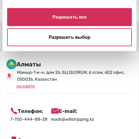
Разрешить все
Разрешить выбор
Алматы
Мамыр-1 м-н, дом 26, БЦ QUORUM, 6 этаж, 602 офис,
050036, Казахстан
на карте
Телефон:
E-mail:
7-700-444-88-28
leads@w8shipping.kz