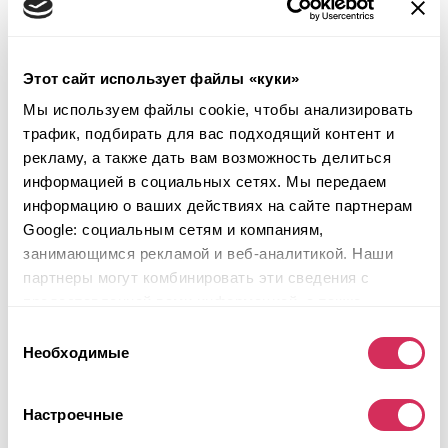
157 663 мили
2,400 см³
Автомат
2016
Вандализм
Этот сайт использует файлы «куки»
Мы используем файлы cookie, чтобы анализировать
Аукцион через
23
часа
трафик, подбирать для вас подходящий контент и
$0
Текущая ставка:
рекламу, а также дать вам возможность делиться
информацией в социальных сетях. Мы передаем
Сделать ставку
информацию о ваших действиях на сайте партнерам
Подробнее
Google: социальным сетям и компаниям,
занимающимся рекламой и веб-аналитикой. Наши
партнеры могут комбинировать эти сведения с
предоставленной вами информацией, а также
данными, которые они получили при использовании
Выбор
вами их сервисов.
Необходимые
согласия
Настроечные