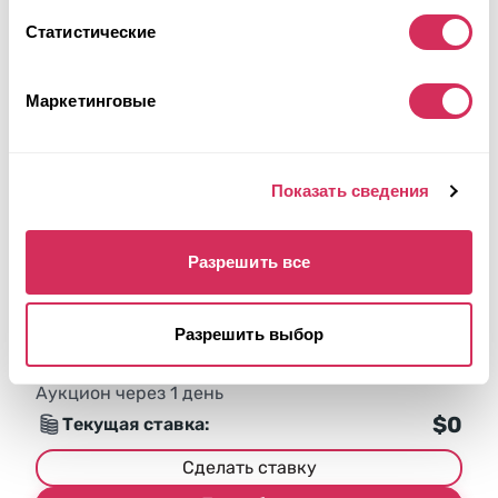
Статистические
Маркетинговые
Показать сведения
2017 HONDA ACCORD LX
Front Wheel Drive
Бензин
Разрешить все
114 059 миль
2,400 см³
Автомат
2017
Разрешить выбор
Передняя часть
Аукцион через
1
день
$0
Текущая ставка:
Сделать ставку