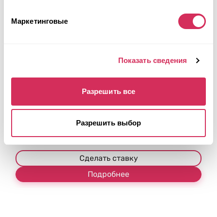
Маркетинговые
2019 HONDA HR-V SPORT
Показать сведения
Полный
Бензин
Неизвестно
1,800 см³
Автомат
2019
Разрешить все
Передняя часть
Разрешить выбор
Аукцион через
3
дня
$0
Текущая ставка:
Сделать ставку
Подробнее