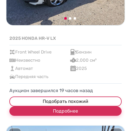
2025 HONDA HR-V LX
Front Wheel Drive
Бензин
Неизвестно
2,000 см³
Автомат
2025
Передняя часть
Аукцион завершился
19
часов назад
Подобрать похожий
Подробнее