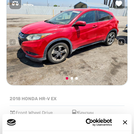
2018 HONDA HR-V EX
Front Wheel Drive
Бензин
Неизвестно
1,800 см³
Автомат
2018