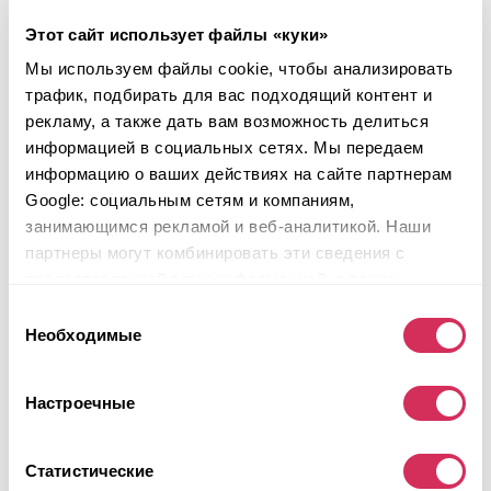
Вмятины/царапины
Этот сайт использует файлы «куки»
Аукцион завершился
19
часов назад
Мы используем файлы cookie, чтобы анализировать
трафик, подбирать для вас подходящий контент и
Подобрать похожий
рекламу, а также дать вам возможность делиться
Подробнее
информацией в социальных сетях. Мы передаем
информацию о ваших действиях на сайте партнерам
Google: социальным сетям и компаниям,
занимающимся рекламой и веб-аналитикой. Наши
партнеры могут комбинировать эти сведения с
предоставленной вами информацией, а также
данными, которые они получили при использовании
Выбор
вами их сервисов.
Необходимые
согласия
Настроечные
Статистические