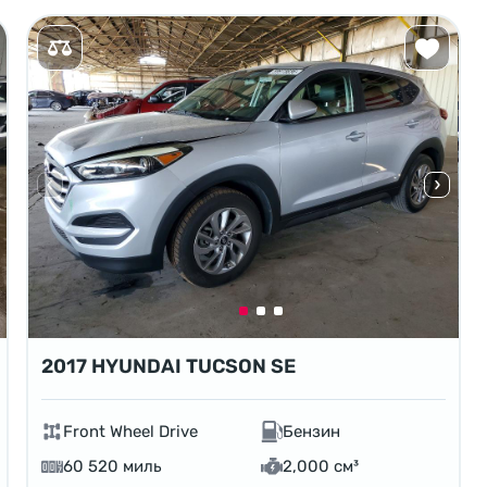
2017 HYUNDAI TUCSON SE
Front Wheel Drive
Бензин
60 520 миль
2,000 см³