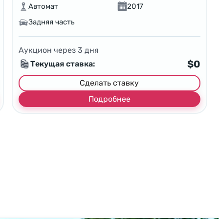
Автомат
2017
Задняя часть
Аукцион через
3
дня
$0
Текущая ставка:
Сделать ставку
Подробнее