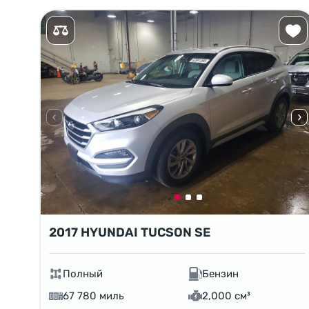
2017 HYUNDAI TUCSON SE
Полный
Бензин
67 780 миль
2,000 см³