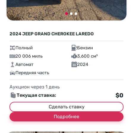
2024 JEEP GRAND CHEROKEE LAREDO
Полный
Бензин
20 006 миль
3,600 см³
Автомат
2024
Передняя часть
Аукцион через
1
день
$0
Текущая ставка:
Сделать ставку
Подробнее