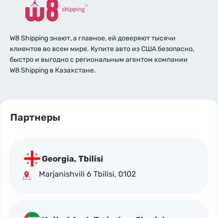
W8 Shipping знают, а главное, ей доверяют тысячи
клиентов во всем мире. Купите авто из США безопасно,
быстро и выгодно с региональным агентом компании
W8 Shipping в Казахстане.
Партнеры
Georgia, Tbilisi
Marjanishvili 6 Tbilisi, 0102