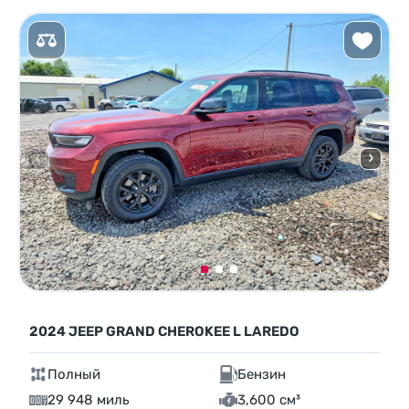
2024 JEEP GRAND CHEROKEE L LAREDO
Полный
Бензин
29 948 миль
3,600 см³