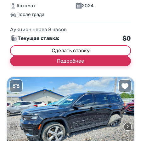
Автомат
2024
После града
Аукцион через
8
часов
$0
Текущая ставка:
Сделать ставку
Подробнее