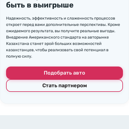
быть в выигрыше
Надежность, эффективность и слаженность процессов
откроет перед вами дополнительные перспективы. Кроме
ожидаемого результата, вы получите реальные выгоды.
Внедрение Американского стандарта на авторынке
Казахстана станет эрой больших возможностей
казахстанцев, чтобы реализовать свой потенциал в
полную силу.
Подобрать авто
Стать партнером