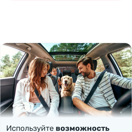
Используйте
возможность