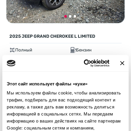
2025 JEEP GRAND CHEROKEE L LIMITED
Полный
Бензин
10 179 миль
3,600 см³
Автомат
2025
Задняя часть
Этот сайт использует файлы «куки»
Аукцион через
1
день
Мы используем файлы cookie, чтобы анализировать
$0
Текущая ставка:
трафик, подбирать для вас подходящий контент и
рекламу, а также дать вам возможность делиться
Сделать ставку
информацией в социальных сетях. Мы передаем
Подробнее
информацию о ваших действиях на сайте партнерам
Google: социальным сетям и компаниям,