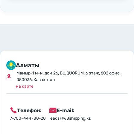
Алматы
Мамыр-1 м-н, дом 26, БЦ QUORUM, 6 этаж, 602 офис,
050036, Казахстан
на карте
Телефон:
E-mail:
7-700-444-88-28
leads@w8shipping.kz