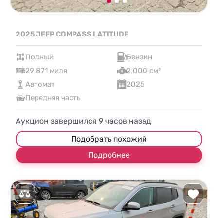
2025 JEEP COMPASS LATITUDE
Полный
Бензин
29 871 миля
2,000 см³
Автомат
2025
Передняя часть
Аукцион завершился
9
часов назад
Подобрать похожий
Подробнее