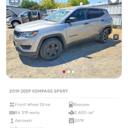
2019 JEEP COMPASS SPORT
Front Wheel Drive
Бензин
86 319 миль
2,400 см³
Автомат
2019