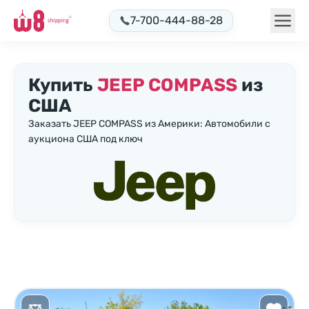
7-700-444-88-28
Купить
JEEP COMPASS
из
США
Заказать JEEP COMPASS из Америки: Автомобили с
аукциона США под ключ