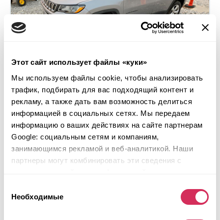
Этот сайт использует файлы «куки»
Мы используем файлы cookie, чтобы анализировать
трафик, подбирать для вас подходящий контент и
рекламу, а также дать вам возможность делиться
информацией в социальных сетях. Мы передаем
информацию о ваших действиях на сайте партнерам
2018 JEEP COMPASS LATITUDE
Google: социальным сетям и компаниям,
занимающимся рекламой и веб-аналитикой. Наши
Front Wheel Drive
Бензин
партнеры могут комбинировать эти сведения с
48 076 миль
2,400 см³
предоставленной вами информацией, а также
данными, которые они получили при использовании
Автомат
2018
Выбор
вами их сервисов.
Необходимые
Вмятины/царапины
согласия