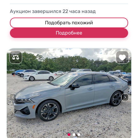
Аукцион завершился
22
часа назад
Подобрать похожий
Подробнее