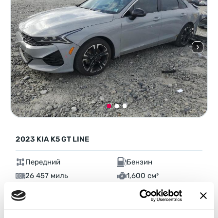
2023 KIA K5 GT LINE
Передний
Бензин
26 457 миль
1,600 см³
Автомат
2023
Задняя часть