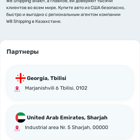
W8 Shipping знают, а главное, ей доверяют тысячи
клиентов во всем мире. Купите авто из США безопасно,
быстро и выгодно с региональным агентом компании
W8 Shipping в Казахстане.
Партнеры
Georgia, Tbilisi
Marjanishvili 6 Tbilisi, 0102
United Arab Emirates, Sharjah
Industrial area Nr. 5 Sharjah, 00000