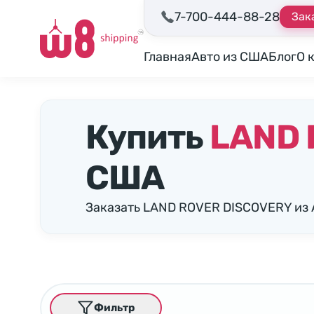
7-700-444-88-28
Зак
Главная
Авто из США
Блог
О 
Купить
LAND 
США
Заказать LAND ROVER DISCOVERY из 
Фильтр