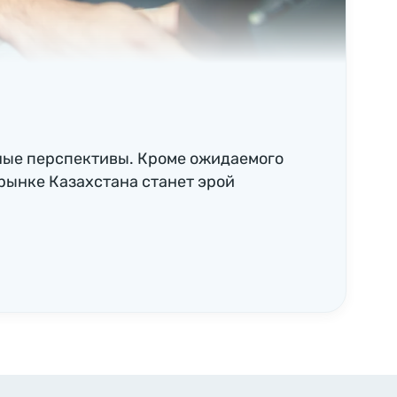
ные перспективы. Кроме ожидаемого
рынке Казахстана станет эрой