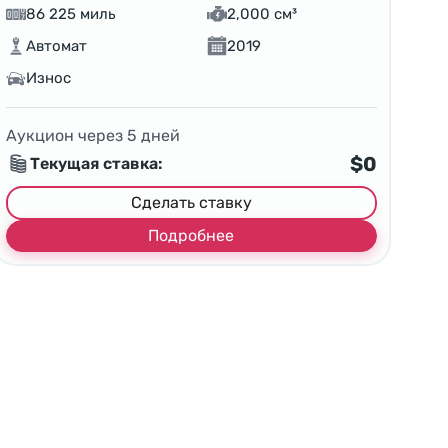
86 225 миль
2,000 см³
Автомат
2019
Износ
Аукцион через
5
дней
$0
Текущая ставка:
Сделать ставку
Подробнее