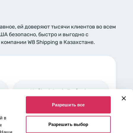
лавное, ей доверяют тысячи клиентов во всем
США безопасно, быстро и выгодно с
компании W8 Shipping в Казахстане.
United Arab Emirates,
Sharjah
Разрешить все
Industrial area Nr. 5 Sharjah,
00000
й в
Разрешить выбор
м
 Наши