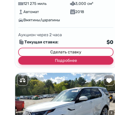
121 275 миль
3,000 см³
Автомат
2018
Вмятины/царапины
Аукцион через
2
часа
$0
Текущая ставка:
Сделать ставку
Подробнее