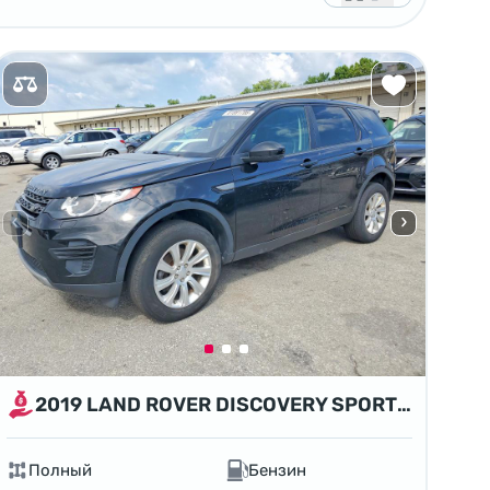
2019 LAND ROVER DISCOVERY SPORT SE
Полный
Бензин