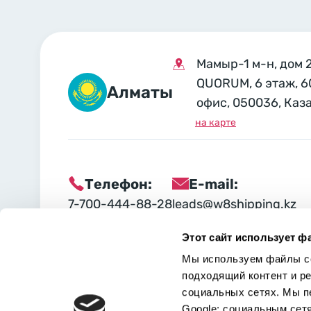
Мамыр-1 м-н, дом 
QUORUM, 6 этаж, 6
Алматы
офис, 050036, Каз
на карте
Телефон:
E-mail:
7-700-444-88-28
leads@w8shipping.kz
Этот сайт использует ф
Социальные сети:
Мы используем файлы co
подходящий контент и р
социальных сетях. Мы п
Google: социальным сет