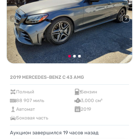
2019 MERCEDES-BENZ C 43 AMG
Полный
Бензин
88 907 миль
3,000 см³
Автомат
2019
Боковая часть
Аукцион завершился
19
часов назад