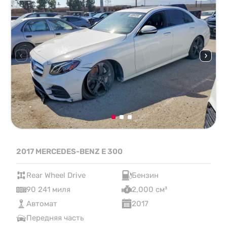
2017 MERCEDES-BENZ E 300
Rear Wheel Drive
Бензин
90 241 миля
2,000 см³
Автомат
2017
Передняя часть