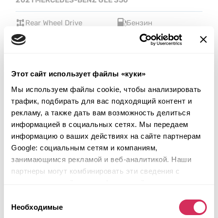
2021 MERCEDES-BENZ GLE 350
Rear Wheel Drive
Бензин
79 780 миль
2,000 см³
Автомат
2021
Вмятины/царапины
Этот сайт использует файлы «куки»
Аукцион завершился
19
часов назад
Мы используем файлы cookie, чтобы анализировать
трафик, подбирать для вас подходящий контент и
Подобрать похожий
рекламу, а также дать вам возможность делиться
Подробнее
информацией в социальных сетях. Мы передаем
информацию о ваших действиях на сайте партнерам
Google: социальным сетям и компаниям,
занимающимся рекламой и веб-аналитикой. Наши
партнеры могут комбинировать эти сведения с
предоставленной вами информацией, а также
данными, которые они получили при использовании
Выбор
вами их сервисов.
Необходимые
согласия