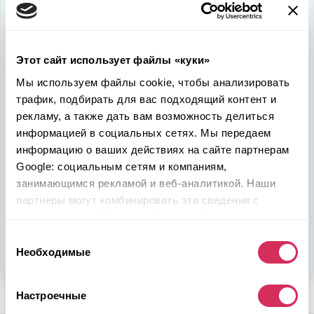
Используйте
возможность
быть в выигрыше
Этот сайт использует файлы «куки»
Надежность, эффективность и слаженность процессов
Мы используем файлы cookie, чтобы анализировать
откроет перед вами дополнительные перспективы. Кроме
трафик, подбирать для вас подходящий контент и
ожидаемого результата, вы получите реальные выгоды.
рекламу, а также дать вам возможность делиться
Внедрение Американского стандарта на авторынке
информацией в социальных сетях. Мы передаем
Казахстана станет эрой больших возможностей
информацию о ваших действиях на сайте партнерам
казахстанцев, чтобы реализовать свой потенциал в
Google: социальным сетям и компаниям,
полную силу.
занимающимся рекламой и веб-аналитикой. Наши
партнеры могут комбинировать эти сведения с
Подобрать авто
предоставленной вами информацией, а также
данными, которые они получили при использовании
Выбор
Стать партнером
вами их сервисов.
Необходимые
согласия
Настроечные