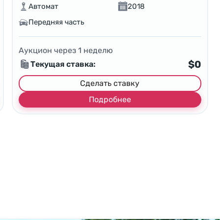
Автомат
2018
Передняя часть
Аукцион через
1
неделю
$0
Текущая ставка:
Сделать ставку
Подробнее