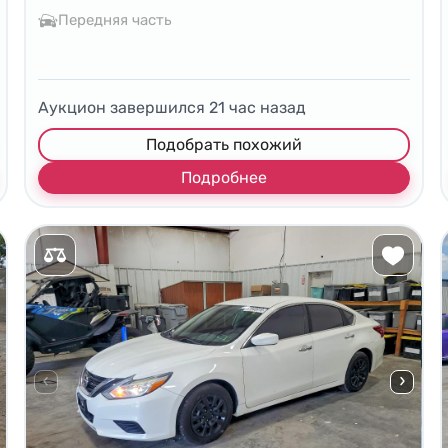
Передняя часть
Аукцион завершился
21
час назад
Подобрать похожий
Подробнее