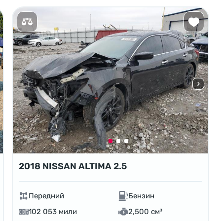
2018 NISSAN ALTIMA 2.5
Передний
Бензин
102 053 мили
2,500 см³