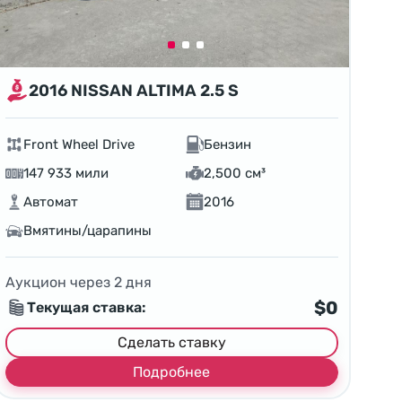
2016 NISSAN ALTIMA 2.5 S
Front Wheel Drive
Бензин
147 933 мили
2,500 см³
Автомат
2016
Вмятины/царапины
Аукцион через
2
дня
$0
Текущая ставка:
Сделать ставку
Подробнее