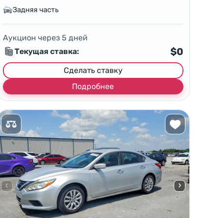
Задняя часть
Аукцион через
5
дней
$0
Текущая ставка:
Сделать ставку
Подробнее