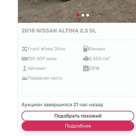
2018 NISSAN ALTIMA 2.5 SL
Front Wheel Drive
Бензин
120 609 миль
2,500 см³
Автомат
2018
Передняя часть
Аукцион завершился
21
час назад
Подобрать похожий
Подробнее