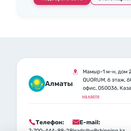
Мамыр-1 м-н, дом 
QUORUM, 6 этаж, 6
Алматы
офис, 050036, Каз
на карте
Телефон:
E-mail:
7-700-444-88-28
leads@w8shipping.kz