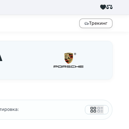
Трекинг
А
тировка: