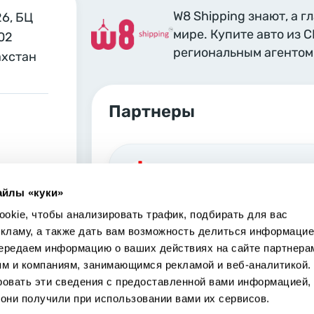
W8 Shipping знают, а г
26, БЦ
мире. Купите авто из 
02
региональным агентом 
ахстан
Партнеры
Georgia, Tbilisi
айлы «куки»
Marjanishvili 6 Tbilisi, 0102
okie, чтобы анализировать трафик, подбирать для вас
екламу, а также дать вам возможность делиться информацие
ередаем информацию о ваших действиях на сайте партнера
ям и компаниям, занимающимся рекламой и веб-аналитикой.
ровать эти сведения с предоставленной вами информацией,
USA, Los Angeles
они получили при использовании вами их сервисов.