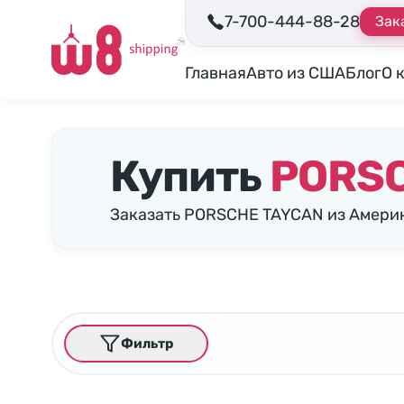
7-700-444-88-28
Зак
Главная
Авто из США
Блог
О 
Купить
PORS
Заказать PORSCHE TAYCAN из Америк
Фильтр