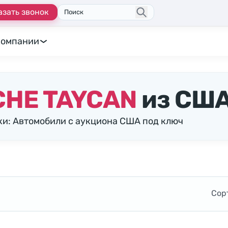
азать звонок
Поиск
компании
CHE TAYCAN
из СШ
и: Автомобили с аукциона США под ключ
Сор