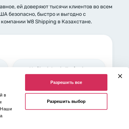
лавное, ей доверяют тысячи клиентов во всем
США безопасно, быстро и выгодно с
компании W8 Shipping в Казахстане.
United Arab Emirates,
Sharjah
Разрешить все
Industrial area Nr. 5 Sharjah,
00000
й в
Разрешить выбор
м
 Наши
 а