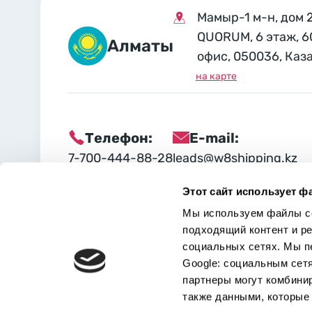
Мамыр-1 м-н, дом 
QUORUM, 6 этаж, 6
Алматы
офис, 050036, Каз
на карте
Телефон:
E-mail:
7-700-444-88-28
leads@w8shipping.kz
Этот сайт использует ф
Социальные сети:
Мы используем файлы co
подходящий контент и р
социальных сетях. Мы п
Google: социальным сет
партнеры могут комбини
также данными, которые 