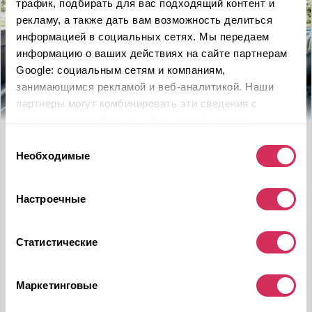
трафик, подбирать для вас подходящий контент и
рекламу, а также дать вам возможность делиться
информацией в социальных сетях. Мы передаем
информацию о ваших действиях на сайте партнерам
Google: социальным сетям и компаниям,
занимающимся рекламой и веб-аналитикой. Наши
партнеры могут комбинировать эти сведения с
предоставленной вами информацией, а также
данными, которые они получили при использовании
Используйте
возможность
Выбор
вами их сервисов.
Необходимые
согласия
быть в выигрыше
Настроечные
Надежность, эффективность и слаженность процессов
откроет перед вами дополнительные перспективы. Кроме
ожидаемого результата, вы получите реальные выгоды.
Статистические
Внедрение Американского стандарта на авторынке
Казахстана станет эрой больших возможностей
казахстанцев, чтобы реализовать свой потенциал в
Маркетинговые
полную силу.