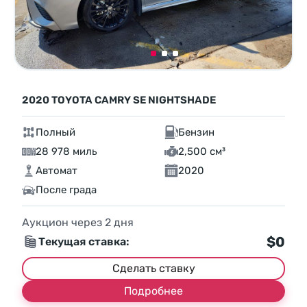
2020 TOYOTA CAMRY SE NIGHTSHADE
Полный
Бензин
28 978 миль
2,500 см³
Автомат
2020
После града
Аукцион через
2
дня
$0
Текущая ставка:
Сделать ставку
Подробнее