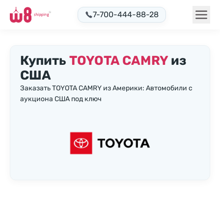
7-700-444-88-28
Купить
TOYOTA CAMRY
из
США
Заказать TOYOTA CAMRY из Америки: Автомобили с
аукциона США под ключ