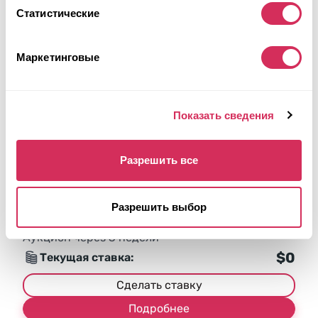
Статистические
Маркетинговые
2019 TOYOTA CAMRY L
Показать сведения
Передний
Бензин
Разрешить все
72 453 мили
2,500 см³
Автомат
2019
Задняя часть
Разрешить выбор
Аукцион через
3
недели
$0
Текущая ставка:
Сделать ставку
Подробнее