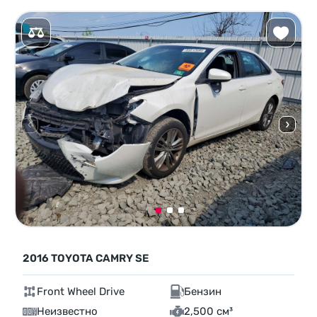
2016 TOYOTA CAMRY SE
Front Wheel Drive
Бензин
Неизвестно
2,500 см³