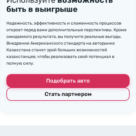
Используйте
возможность
быть в выигрыше
Надежность, эффективность и слаженность процессов
откроет перед вами дополнительные перспективы. Кроме
ожидаемого результата, вы получите реальные выгоды.
Внедрение Американского стандарта на авторынке
Казахстана станет эрой больших возможностей
казахстанцев, чтобы реализовать свой потенциал в
полную силу.
Подобрать авто
Стать партнером