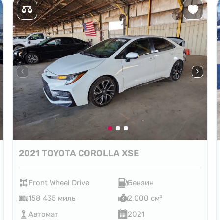
2021 TOYOTA COROLLA XSE
Front Wheel Drive
Бензин
158 435 миль
2,000 см³
Автомат
2021