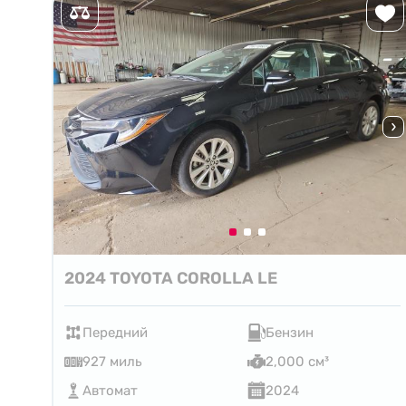
2024 TOYOTA COROLLA LE
Передний
Бензин
927 миль
2,000 см³
Автомат
2024