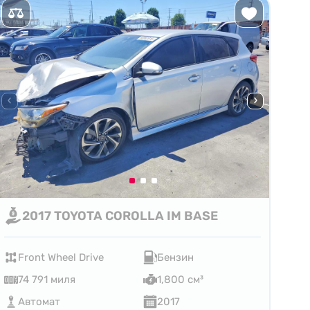
2017 TOYOTA COROLLA IM BASE
Front Wheel Drive
Бензин
74 791 миля
1,800 см³
Автомат
2017