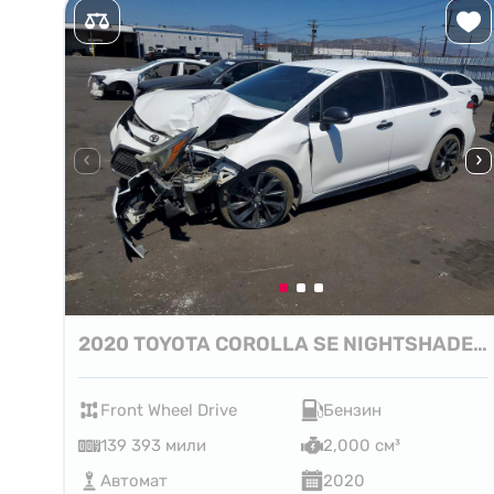
2020 TOYOTA COROLLA SE NIGHTSHADE EDITION
Front Wheel Drive
Бензин
139 393 мили
2,000 см³
Автомат
2020