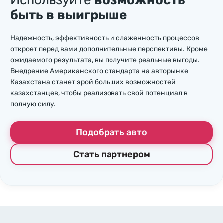
Используйте
возможность
быть в выигрыше
Надежность, эффективность и слаженность процессов
откроет перед вами дополнительные перспективы. Кроме
ожидаемого результата, вы получите реальные выгоды.
Внедрение Американского стандарта на авторынке
Казахстана станет эрой больших возможностей
казахстанцев, чтобы реализовать свой потенциал в
полную силу.
Подобрать авто
Стать партнером