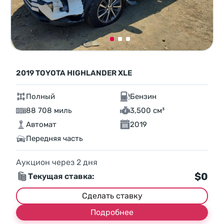
2019 TOYOTA HIGHLANDER XLE
Полный
Бензин
88 708 миль
3,500 см³
Автомат
2019
Передняя часть
Аукцион через
2
дня
$0
Текущая ставка:
Сделать ставку
Подробнее