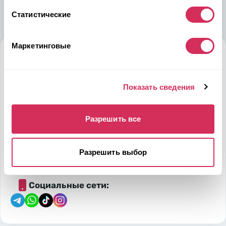
Статистические
Маркетинговые
Алматы
Мамыр-1 м-н, дом 26, БЦ QUORUM, 6 этаж, 602 офис,
050036, Казахстан
Показать сведения
на карте
Разрешить все
Телефон:
E-mail:
7-700-444-88-28
leads@w8shipping.kz
Разрешить выбор
Социальные сети: