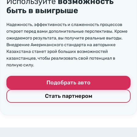
Используйте
возможность
быть в выигрыше
Надежность, эффективность и слаженность процессов
откроет перед вами дополнительные перспективы. Кроме
ожидаемого результата, вы получите реальные выгоды.
Внедрение Американского стандарта на авторынке
Казахстана станет эрой больших возможностей
казахстанцев, чтобы реализовать свой потенциал в
полную силу.
Подобрать авто
Стать партнером