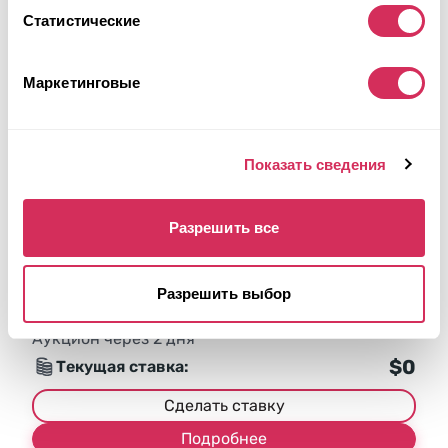
Статистические
Маркетинговые
2025 VOLVO XC40 PLUS
Показать сведения
Полный
Бензин
Разрешить все
Неизвестно
2,000 см³
Автомат
2025
Передняя часть
Разрешить выбор
Аукцион через
2
дня
$0
Текущая ставка:
Сделать ставку
Подробнее