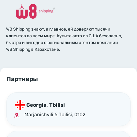
W8 Shipping знают, а главное, ей доверяют тысячи
клиентов во всем мире. Купите авто из США безопасно,
быстро и выгодно с региональным агентом компании
W8 Shipping в Казахстане.
Партнеры
Georgia, Tbilisi
Marjanishvili 6 Tbilisi, 0102