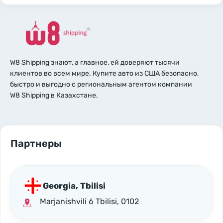
W8 Shipping знают, а главное, ей доверяют тысячи
клиентов во всем мире. Купите авто из США безопасно,
быстро и выгодно с региональным агентом компании
W8 Shipping в Казахстане.
Партнеры
Georgia, Tbilisi
Marjanishvili 6 Tbilisi, 0102