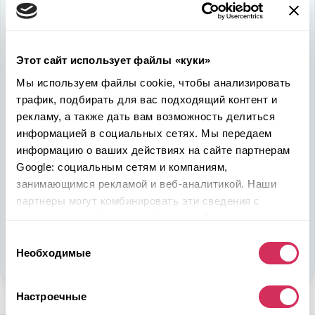
Используйте
возможность
быть в выигрыше
Этот сайт использует файлы «куки»
Надежность, эффективность и слаженность процессов
Мы используем файлы cookie, чтобы анализировать
откроет перед вами дополнительные перспективы. Кроме
трафик, подбирать для вас подходящий контент и
ожидаемого результата, вы получите реальные выгоды.
рекламу, а также дать вам возможность делиться
Внедрение Американского стандарта на авторынке
информацией в социальных сетях. Мы передаем
Казахстана станет эрой больших возможностей
информацию о ваших действиях на сайте партнерам
казахстанцев, чтобы реализовать свой потенциал в
Google: социальным сетям и компаниям,
полную силу.
занимающимся рекламой и веб-аналитикой. Наши
партнеры могут комбинировать эти сведения с
Подобрать авто
предоставленной вами информацией, а также
данными, которые они получили при использовании
Выбор
Стать партнером
вами их сервисов.
Необходимые
согласия
Настроечные