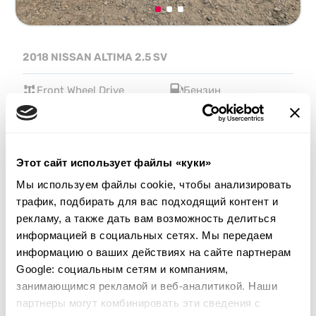
2018 NISSAN ALTIMA 2.5 SV
Front Wheel Drive
Бензин
114 780 миль
2,500 см³
Автомат
2018
Задняя часть
Этот сайт использует файлы «куки»
Аукцион завершился
11
часов назад
Мы используем файлы cookie, чтобы анализировать
трафик, подбирать для вас подходящий контент и
Подобрать похожий
рекламу, а также дать вам возможность делиться
Подробнее
информацией в социальных сетях. Мы передаем
информацию о ваших действиях на сайте партнерам
Google: социальным сетям и компаниям,
занимающимся рекламой и веб-аналитикой. Наши
партнеры могут комбинировать эти сведения с